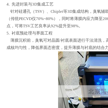
4. 先进封装与3D集成工艺
针对硅通孔（TSV）、Chiplet等3D集成结构，臭氧辅
（传统PECVD仅70%~80%），同时将薄膜内应力降至
点，可将TSV工艺良率从92%提升至98%。
5. 衬底预处理与界面工程
薄膜沉积前，臭氧可对晶圆/衬底表面进行干法清洗，
成核均匀性，降低界面态密度，提升薄膜与衬底的结合