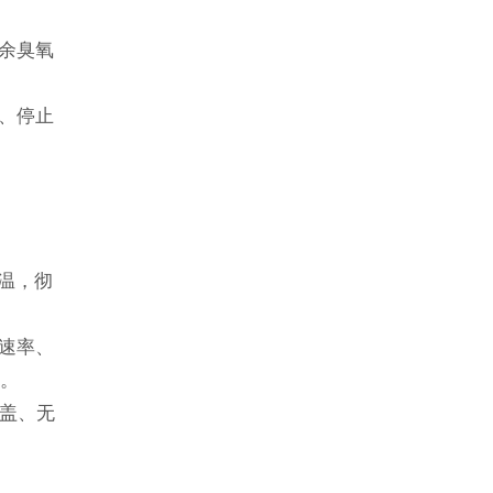
残余臭氧
、停止
高温，彻
积速率、
求。
覆盖、无