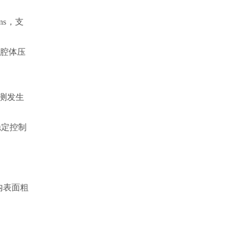
ms，支
 腔体压
监测发生
稳定控制
内表面粗