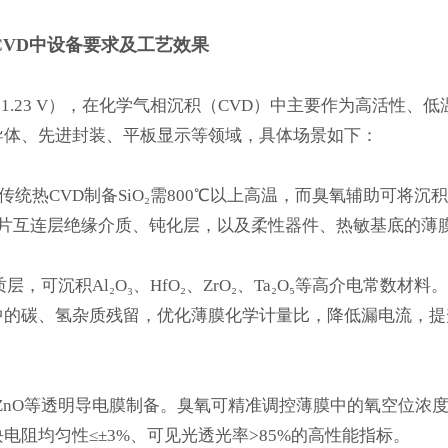
VD中设备要求及工艺效果
的1.23 V），在化学气相沉积（CVD）中主要作为高活性、低
导体、先进封装、平板显示等领域，具体场景如下：
。传统热CVD制备SiO₂需800℃以上高温，而臭氧辅助可将沉
芯片互连层绝缘介质、钝化层，以及柔性器件、热敏基底的薄
可沉积Al₂O₃、HfO₂、ZrO₂、Ta₂O₅等高介电常数材料
中的碳、氢杂质残留，优化薄膜化学计量比，降低漏电流，提
ZO、ZnO等透明导电膜制备。臭氧可精准调控薄膜中的氧空位浓
阻均匀性≤±3%、可见光透光率>85%的高性能指标。