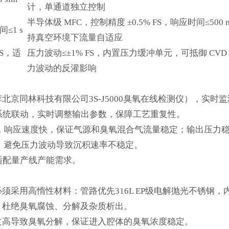
计，单通道独立控制
半导体级 MFC，控制精度 ±0.5% FS，响应时间≤500 
≤1 s
持真空环境下流量自适应
FS，适
压力波动≤±1% FS，内置压力缓冲单元，可抵御 CVD
力波动的反灌影响
京同林科技有限公司3S-J5000臭氧在线检测仪），实时
CS系统联动，实时调整输出参数，保障工艺重复性。
FS，响应速度快，保证气源和臭氧混合气流量稳定；输出压力
体真空环境，避免压力波动导致沉积速率不稳定。
适配量产线产能需求。
采用高惰性材料：管路优先316L EP级电解抛光不锈钢，
氟材料，杜绝臭氧腐蚀、分解及杂质析出。
过高导致臭氧分解，保证进入腔体的臭氧浓度稳定。