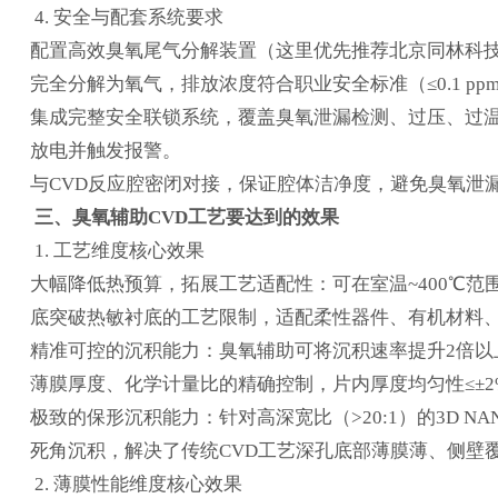
4. 安全与配套系统要求
配置高效臭氧尾气分解装置（
这里优先推荐北京同林科技
完全分解为氧气，排放浓度符合职业安全标准（≤0.1 pp
集成完整安全联锁系统，覆盖臭氧泄漏检测、过压、过
放电并触发报警。
与CVD反应腔密闭对接，保证腔体洁净度，避免臭氧泄
三、臭氧辅助CVD工艺要达到的效果
1. 工艺维度核心效果
大幅降低热预算，拓展工艺适配性：可在室温~400℃范围
底突破热敏衬底的工艺限制，适配柔性器件、有机材料、
精准可控的沉积能力：臭氧辅助可将沉积速率提升2倍以
薄膜厚度、化学计量比的精确控制，片内厚度均匀性≤±2
极致的保形沉积能力：针对高深宽比（>20:1）的3D N
死角沉积，解决了传统CVD工艺深孔底部薄膜薄、侧壁
2. 薄膜性能维度核心效果