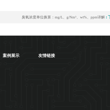
:
臭氧浓度单位换算：mg/L、g/Nm³、wt%、ppm详解
案例展示
友情链接