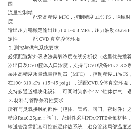
围
流量控制精
配套高精度 MFC，控制精度 ±1% FS，响应时间
度
输出压力稳
额定输出压力 0.1~0.3 MPa，压力波动≤±2% 
定性
配 CVD 真空腔体环境
2. 测控与供气系统要求
必须配置紫外吸收法臭氧浓度在线分析仪（这里优先推荐北
器出口及CVD腔体入口浓度，支持与CVD设备PLC/D
采用高精度质量流量控制器（MFC），控制精度±1% 
在100~310 kPa（15~45 psig），适配CVD腔
支持多通道模块化设计，可同时为多个CVD腔体供气，
3. 材料与管路兼容性要求
所有与臭氧接触的部件（腔体、管路、阀门、密封件）必须
糙度Ra≤0.25μm；阀门、密封件采用PFA/PTFE全
输送管路需配套可控低温伴热系统，避免管路局部温度