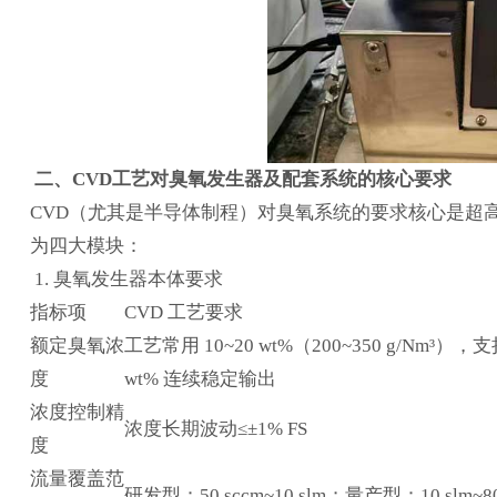
二、CVD工艺对臭氧发生器及配套系统的核心要求
CVD（尤其是半导体制程）对臭氧系统的要求核心是超
为四大模块：
1. 臭氧发生器本体要求
指标项
CVD 工艺要求
额定臭氧浓
工艺常用 10~20 wt%（200~350 g/Nm³），支
度
wt% 连续稳定输出
浓度控制精
浓度长期波动≤±1% FS
度
流量覆盖范
研发型：50 sccm~10 slm；量产型：10 slm~80