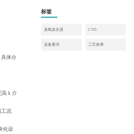
标签
臭氧发生器
CVD
设备要求
工艺效果
，具体分
高 k 介
端工况
模块化设