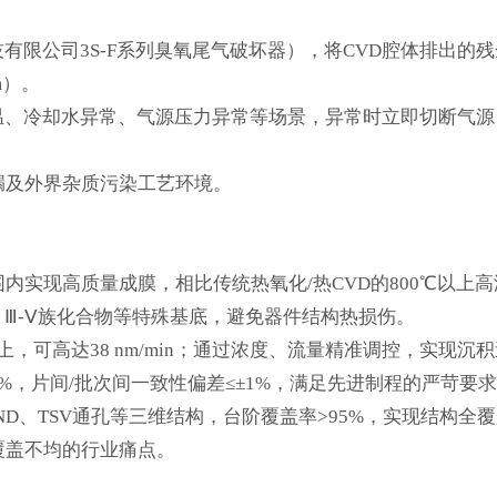
有限公司3S-F系列臭氧尾气破坏器
），将CVD腔体排出的
m）。
温、冷却水异常、气源压力异常等场景，异常时立即切断气源
漏及外界杂质污染工艺环境。
内实现高质量成膜，相比传统热氧化/热CVD的800℃以上
Ⅲ-Ⅴ族化合物等特殊基底，避免器件结构热损伤。
上，
可
高达38 nm/min；通过浓度、流量精准调控，实现沉
%，片间/批次间一致性偏差≤±1%，满足先进制程的严苛要
AND、TSV通孔等三维结构，台阶覆盖率>95%，实现结构全
覆盖不均的行业痛点。