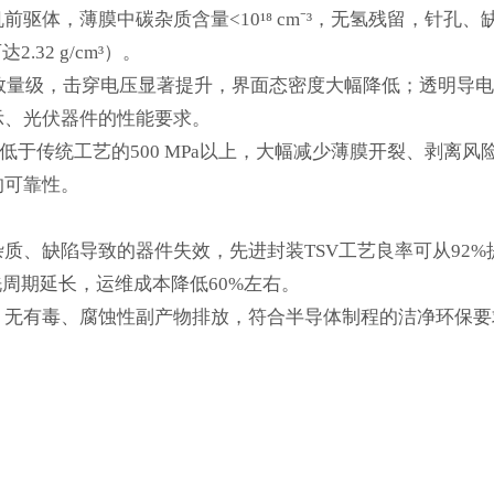
体，薄膜中碳杂质含量<10¹⁸ cm⁻³，无氢残留，针孔、
32 g/cm³）。
个数量级，击穿电压显著提升，界面态密度大幅降低；透明导
示、光伏器件的性能要求。
远低于传统工艺的500 MPa以上，大幅减少薄膜开裂、剥离风
的可靠性。
质、缺陷导致的器件失效，先进封装TSV工艺良率可从92%
周期延长，运维成本降低60%左右。
，无有毒、腐蚀性副产物排放，符合半导体制程的洁净环保要