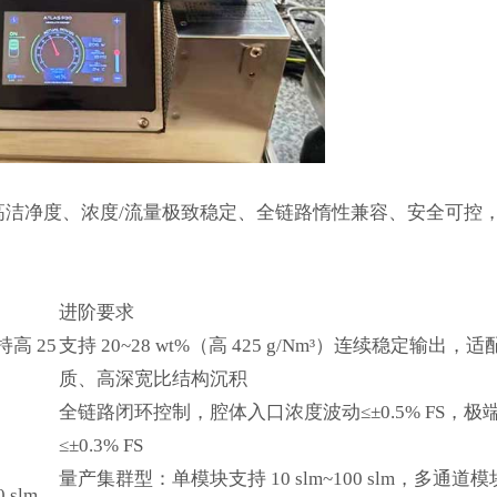
高洁净度、浓度/流量极致稳定、全链路惰性兼容、安全可控
进阶要求
持高 25
支持 20~28 wt%（高 425 g/Nm³）连续稳定输出，适配
质、高深宽比结构沉积
全链路闭环控制，腔体入口浓度波动≤±0.5% FS，极
≤±0.3% FS
量产集群型：单模块支持 10 slm~100 slm，多通道
 slm