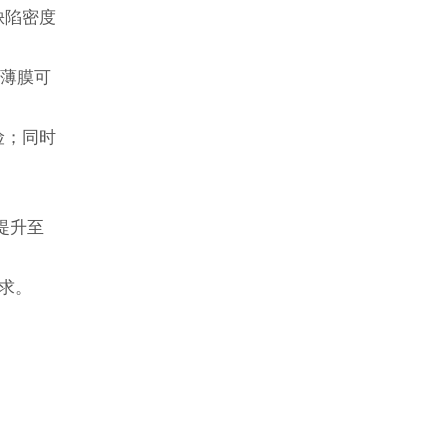
缺陷密度
电薄膜可
险；同时
提升至
求。