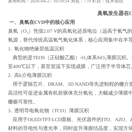
发布时间：2026-04-27 16:59:54 浏览：
770 栏目：
技术知识
臭氧发生器在C
一、臭氧在CVD中的核心应用
臭氧（O₃）凭借2.07 V的高氧化还原电位（远高于氧气
氧源，替代传统高温氧气氧化体系，核心应用集中在半
1. 氧化物绝缘层低温沉积
典型的是TEOS（正硅酸乙酯）-O₃体系SiO₂薄膜沉积
至400℃以下，甚至室温下实现成膜，广泛用于半导体
2. 高k介电薄膜沉积
用于逻辑芯片、DRAM、3D NAND等先进制程的栅介质层，
高活性可促进金属有机前驱体充分氧化，大幅减少薄膜
栅极可靠性。
3. 透明导电氧化物（TCO）薄膜沉积
应用于OLED/TFT-LCD面板、光伏器件的ITO、A
材料的导电性与透光率，同时提升薄膜结晶度，实现方块电