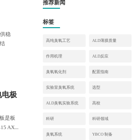
推荐新闻
标签
提供稳
高纯臭氧工艺
ALD薄膜质量
电结
作用机理
ALD反应
臭氧氧化剂
配置指南
实验室臭氧系统
选型
电电极
ALD臭氧实验系统
高校
瓷板是板
科研
科研领域
AX...
臭氧系统
YBCO 制备