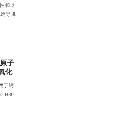
定性和退
流诱导降
间原子
氧化
积用于钙
 H30