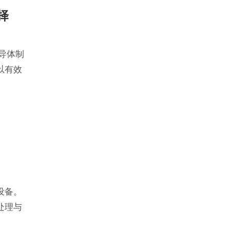
择
导体制
以有效
设备。
处理与