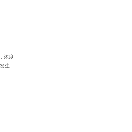
器，浓度
氧发生
制，紧