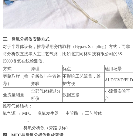
三、臭氧分析仪安装方式
对于半导体设备，推荐采用旁路取样（Bypass Sampling）方式，而非
将分析仪直接串入主工艺气路，比如北京同林科技有限公司的3S-
J5000臭氧在线检测仪。
方式
原理
优点
适用场景
旁路取样（推
分析仪与主管路
不影响工艺流量，维
ALD/CVD/PLD
荐）
并联
护方便
全部气体经过分
小流量实验平
全流量测量
数据直接
析仪
台
推荐气路结构：
氧气源 → MFC → 臭氧发生器 → 主管路 → 工艺腔体
↓
臭氧分析仪（旁路取样）
四、MFC与臭氧分析仪集成逻辑