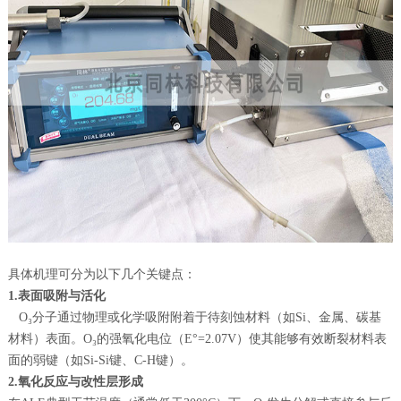
具体机理可分为以下几个关键点：
1.表面吸附与活化
O₃分子通过物理或化学吸附附着于待刻蚀材料（如Si、金属、碳基
材料）表面。O₃的强氧化电位（E°=2.07V）使其能够有效断裂材料表
面的弱键（如Si-Si键、C-H键）。
2.氧化反应与改性层形成