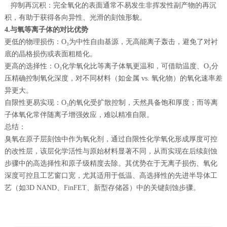
抑制再沉积：完全氧化的表面通常不易发生非挥发性副产物的再沉
积，有助于获得各向异性、光滑的刻蚀形貌。
4.与氧等离子体的对比优势
更低的物理损伤：O₃为中性自由基源，无高能离子轰击，避免了对衬
底的晶格损伤或表面粗糙化。
更高的选择性：O₃化学氧化比等离子体氧更温和，可借助温度、O₃分
压精确控制氧化深度，对不同材料（如金属 vs. 氧化物）的氧化速率差
异更大。
自限性更易实现：O₃的氧化受扩散控制，天然具备饱和厚度；而等离
子体氧化常伴随离子增强效应，难以精准自限。
总结：
臭氧在原子层刻蚀中作为氧化剂，通过自限性化学氧化形成厚度可控
的改性层，该层化学活性与原始材料显著不同，从而实现在后续刻蚀
步骤中的高选择性和原子级精度去除。其优势在于无离子损伤、氧化
深度可控且工艺窗口宽，尤其适用于低温、高选择性的先进半导体工
艺（如3D NAND、FinFET、新型存储器）中的关键刻蚀步骤。