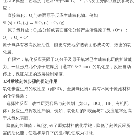
在ALE典型工艺温度（通常低于300°C）下，O₃发生分解或直接参与反
应：
直接氧化：O₃与表面原子反应生成氧化物。例如：
Si (s) + O₃ (g) → SiOₓ (s) + O₂ (g)
原子氧释放：O₃热分解或表面催化分解产生活性原子氧（O*）：
O₃ → O₂ + O*
原子氧具有极高反应活性，能更有效地穿透表面形成均匀、致密的氧
化层。
自限性：氧化反应受限于O₃分子及原子氧对已生成氧化层的扩散能
力。一旦形成几个原子层厚度（通常0.5~2 nm）的氧化层，反应自动
停止，保证ALE的逐层控制精度。
3.对后续刻蚀步骤的促进作用
氧化步骤生成的改性层（如SiO₂、金属氧化物）具有不同于原始材料
的化学性质：
选择性反应：改性层更容易与刻蚀剂（如Cl₂、BCl₃、HF、有机配
体）反应生成挥发性产物。例如，氧化后的Si表面与Cl₂反应速率远高
于未氧化表面。
降低刻蚀阈值：氧化打破了原始材料的化学键，降低了刻蚀反应所
需的活化能，使温和条件下的温和刻蚀成为可能。