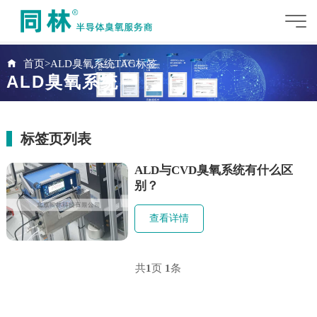
首页
>
ALD臭氧系统TAG标签
ALD臭氧系统
标签页列表
ALD与CVD臭氧系统有什么区
别？
查看详情
共
1
页
1
条