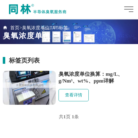
首页
>
臭氧浓度单位TAG标签
臭氧浓度单位
标签页列表
臭氧浓度单位换算：mg/L、
g/Nm³、wt%、ppm详解
查看详情
共
1
页
1
条