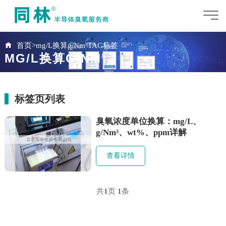
首页
>
mg/L换算g/Nm³TAG标签
MG/L换算G/NM³
标签页列表
臭氧浓度单位换算：mg/L、
g/Nm³、wt%、ppm详解
查看详情
共
1
页
1
条