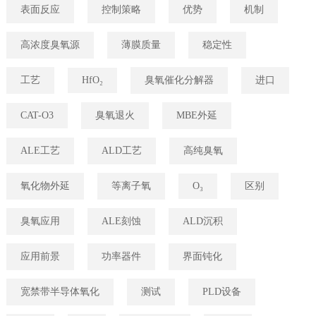
表面反应
控制策略
优势
机制
高浓度臭氧源
薄膜质量
稳定性
工艺
HfO₂
臭氧催化分解器
进口
CAT-O3
臭氧退火
MBE外延
ALE工艺
ALD工艺
高纯臭氧
氧化物外延
等离子氧
O₃
区别
臭氧应用
ALE刻蚀
ALD沉积
应用前景
功率器件
界面钝化
宽禁带半导体氧化
测试
PLD设备