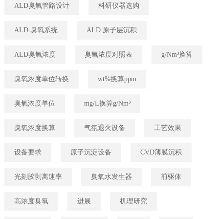
ALD臭氧管路设计
科研仪器选购
ALD 臭氧系统
ALD 原子层沉积
ALD臭氧浓度
臭氧浓度对照表
g/Nm³换算
臭氧浓度单位转换
wt%换算ppm
臭氧浓度单位
mg/L换算g/Nm³
臭氧浓度换算
气氛退火设备
工艺效果
设备要求
原子沉淀设备
CVD薄膜沉积
光刻胶剥离速率
臭氧水发生器
前驱体
高浓度臭氧
进展
机理研究